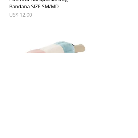
Bandana SIZE SM/MD
Prijs
US$ 12,00
Paw And Tail Rocket Ice Cream Pet
Chew Toy
Niet op voorraad